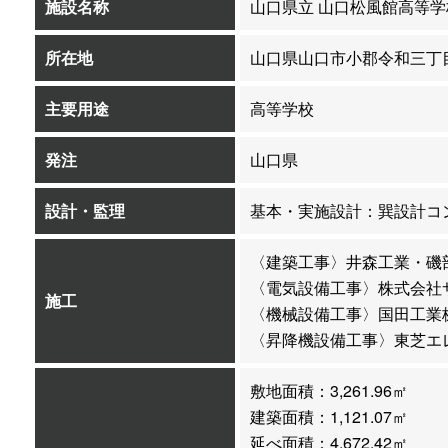
施設名称
山口県立 山口松風館高等学
所在地
山口県山口市小郡令和三丁目
主要用途
高等学校
発注
山口県
設計・監理
基本・実施設計：巽設計コ
〈建築工事〉井森工業・磯
〈電気設備工事〉株式会社
施工
〈機械設備工事〉国田工業
〈昇降機設備工事〉東芝エ
敷地面積：3,261.96㎡
建築面積：1,121.07㎡
延べ面積：4,672.42㎡