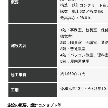
概要
構造：鉄筋コンクリート造
階数：地上5階／搭屋1階
最高高さ：28.61m
1階：事務室、校長室、保
聴覚室）
2階：職員室、会議室、通
施設内容
3階：普通教室
4階：パソコン教室、理科
5階：屋内運動場
約1,960百万円
総工事費
令和元年12月～令和3年10
工期
施設の概要、設計コンセプト等