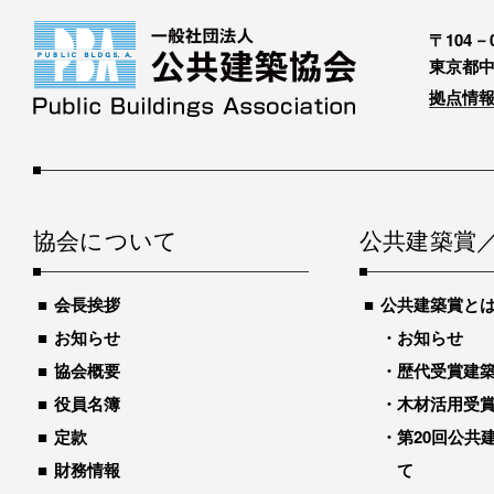
〒104－0
東京都中
拠点情報
協会について
公共建築賞
会長挨拶
公共建築賞と
お知らせ
お知らせ
協会概要
歴代受賞建築物
役員名簿
木材活用受
定款
第20回公共
財務情報
て