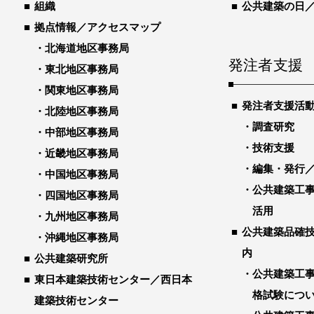
組織
公共建築の日
拠点情報／アクセスマップ
北海道地区事務局
発注者支援
東北地区事務局
関東地区事務局
発注者支援活
北陸地区事務局
調査研究
中部地区事務局
技術支援
近畿地区事務局
編集・発行
中国地区事務局
公共建築工
四国地区事務局
活用
九州地区事務局
公共建築品確
沖縄地区事務局
内
公共建築研究所
公共建築工
東日本建築技術センター／西日本
格試験につ
建築技術センター