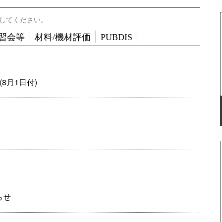
してください。
習会等
材料/機材評価
PUBDIS
8月1日付)
らせ