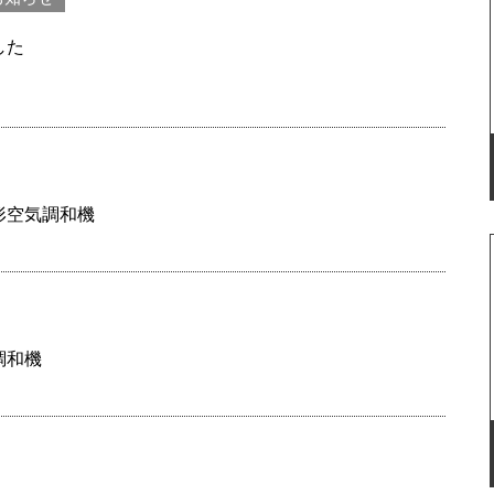
した
形空気調和機
調和機