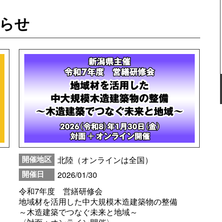
らせ
北陸（オンラインは全国）
開催地区
2026/01/30
開催日
令和7年度 営繕研修会
地域材を活用した中大規模木造建築物の整備
～木造建築でつなぐ未来と地域～