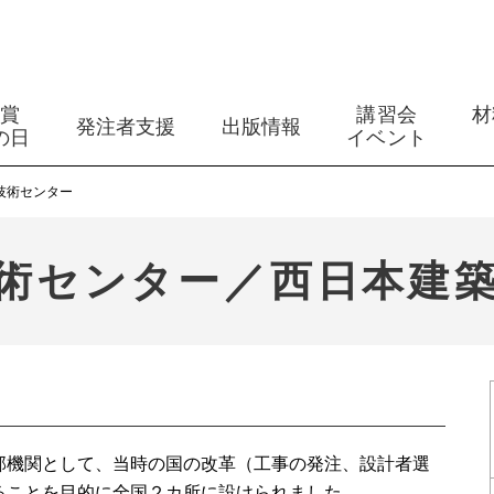
築賞
講習会
材
発注者支援
出版情報
の日
イベント
技術センター
術センター／西日本建
機関として、当時の国の改革（工事の発注、設計者選
ることを目的に全国２カ所に設けられました。