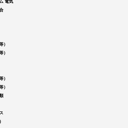
ム 電気
合
等）
等）
等）
等）
類
ス
）