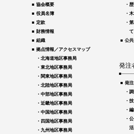
協会概要
歴
役員名簿
木
定款
第
財務情報
て
組織
公共
拠点情報／アクセスマップ
北海道地区事務局
発注
東北地区事務局
関東地区事務局
発注
北陸地区事務局
調
中部地区事務局
技
近畿地区事務局
編
中国地区事務局
公
四国地区事務局
活
九州地区事務局