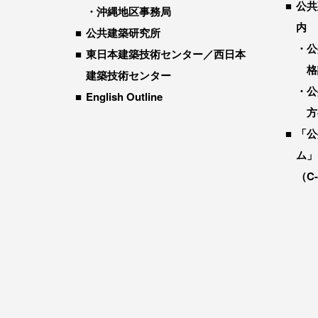
公共
沖縄地区事務局
内
公共建築研究所
公
東日本建築技術センター／西日本
格
建築技術センター
公
English Outline
方
「公
ム」
（C