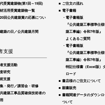
代受賞建築物(第1回～19回)
ご注文の流れ
材活用受賞建築物一覧
電子書籍
20回公共建築賞の応募につい
電子書籍版
『公共建築工事標準仕様
建築の日／公共建築月間
築工事編）令和7年版』
よくあるご質問
電子書籍版
者支援
『公共建築工事標準仕様
築工事編）令和7年版』
者支援活動
特記仕様書（Excel版）
査研究
ロード
術支援
書店様のご注文について
集・発行／講習会・研修
願書販売
共建築工事品質確保技術者の
書籍関連データのダウンロ
用
ついて