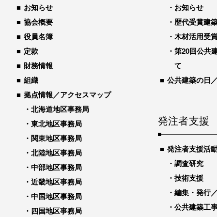
お知らせ
お知らせ
協会概要
歴代受賞建築物
役員名簿
木材活用受
定款
第20回公共
財務情報
て
組織
公共建築の日
拠点情報／アクセスマップ
北海道地区事務局
発注者支援
東北地区事務局
関東地区事務局
発注者支援活
北陸地区事務局
調査研究
中部地区事務局
技術支援
近畿地区事務局
編集・発行
中国地区事務局
公共建築工
四国地区事務局