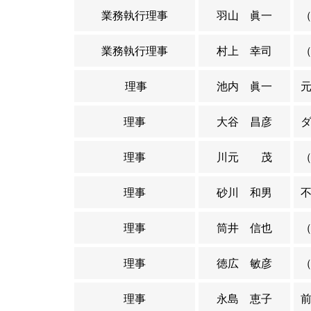
業務執行理事
羽山 眞一
業務執行理事
村上 幸司
理事
池内 眞一
理事
大谷 昌彦
理事
川元 茂
理事
砂川 和男
理事
筒井 信也
理事
徳広 敏彦
理事
永島 恵子