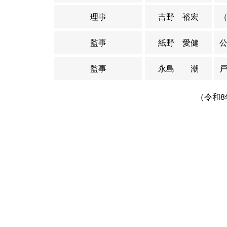
理事
吉野 裕宏
監事
紙野 愛健
監事
永島 潮
（令和8