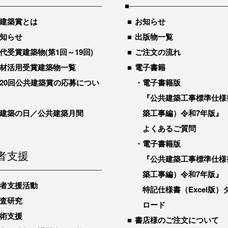
建築賞とは
お知らせ
知らせ
出版物一覧
代受賞建築物(第1回～19回)
ご注文の流れ
材活用受賞建築物一覧
電子書籍
20回公共建築賞の応募につい
電子書籍版
『公共建築工事標準仕様
建築の日／公共建築月間
築工事編）令和7年版』
よくあるご質問
電子書籍版
者支援
『公共建築工事標準仕様
築工事編）令和7年版』
者支援活動
特記仕様書（Excel版）
査研究
ロード
術支援
書店様のご注文について