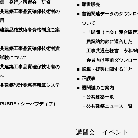
集・発行／講習会・研修
願書販売
共建築工事品質確保技術者の
書籍関連データのダウンロ
用
ついて
建築品確技術者資格制度ご案
「民間（七会）連合協定
負契約約款に適合した
共建築工事品質確保技術者資
工事共通仕様書 令和8
試験について
会員向け事前ダウンロー
共建築工事品質確保技術者の
転載・複製に関すること
へ
正誤表
共建築設計業務等積算システ
機関誌のご案内
公共建築一覧
-PUBDF：シーパブディフ）
公共建築ニュース一覧
講習会・イベント