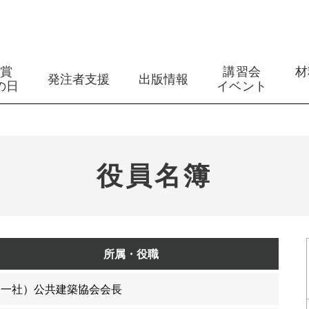
築賞
講習会
材
発注者支援
出版情報
の日
イベント
役員名簿
所属・役職
（一社）公共建築協会会長