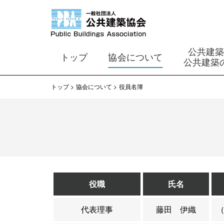
公共建
トップ
協会について
公共建築
トップ
協会について
役員名簿
役職
氏名
代表理事
藤田 伊織