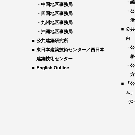
編
中国地区事務局
公
四国地区事務局
活
九州地区事務局
公共
沖縄地区事務局
内
公共建築研究所
公
東日本建築技術センター／西日本
格
建築技術センター
公
English Outline
方
「公
ム」
（C