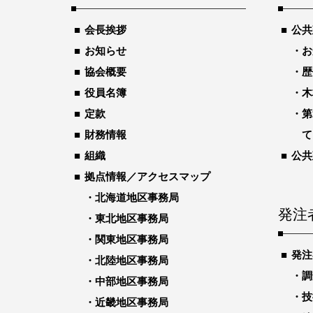
会長挨拶
公共
お知らせ
お
協会概要
歴
役員名簿
木
定款
第
財務情報
て
組織
公共
拠点情報／アクセスマップ
北海道地区事務局
発注
東北地区事務局
関東地区事務局
発注
北陸地区事務局
調
中部地区事務局
技
近畿地区事務局