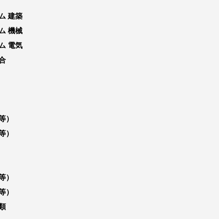
ム 建築
ム 機械
ム 電気
合
等）
等）
等）
等）
類