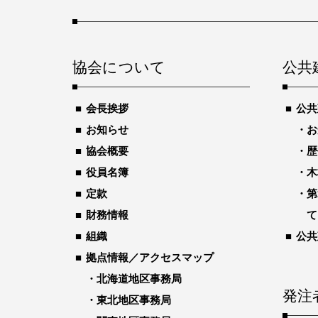
協会について
公共
会長挨拶
公共
お知らせ
お
協会概要
歴
役員名簿
木
定款
第
財務情報
て
組織
公共
拠点情報／アクセスマップ
北海道地区事務局
発注
東北地区事務局