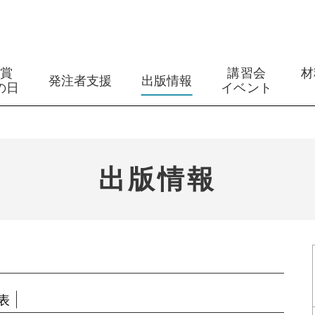
築賞
講習会
材
発注者支援
出版情報
の日
イベント
出版情報
表