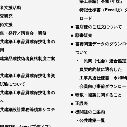
築工事編）令和7年版』
者支援活動
特記仕様書（Excel版）
査研究
ロード
術支援
書店様のご注文について
集・発行／講習会・研修
願書販売
共建築工事品質確保技術者の
書籍関連データのダウンロ
用
ついて
建築品確技術者資格制度ご案
「民間（七会）連合協定
負契約約款に適合した
共建築工事品質確保技術者資
工事共通仕様書 令和8
試験について
会員向け事前ダウンロー
共建築工事品質確保技術者の
転載・複製に関すること
へ
正誤表
共建築設計業務等積算システ
機関誌のご案内
公共建築一覧
-PUBDF：シーパブディフ）