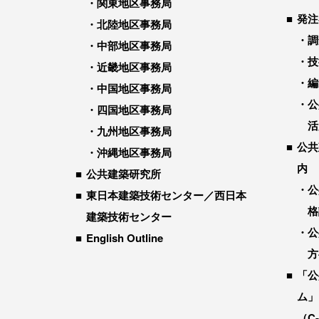
関東地区事務局
発注
北陸地区事務局
調
中部地区事務局
技
近畿地区事務局
編
中国地区事務局
公
四国地区事務局
活
九州地区事務局
公共
沖縄地区事務局
内
公共建築研究所
公
東日本建築技術センター／西日本
格
建築技術センター
公
English Outline
方
「公
ム」
（C