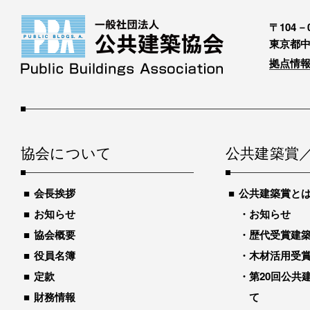
〒104－0
東京都中
拠点情報
協会について
公共建築賞
会長挨拶
公共建築賞と
お知らせ
お知らせ
協会概要
歴代受賞建築物
役員名簿
木材活用受
定款
第20回公共
財務情報
て