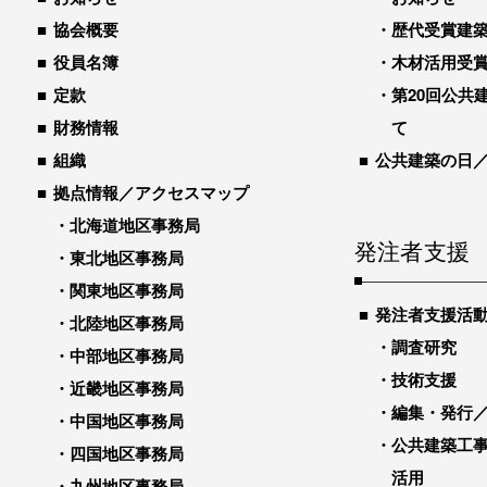
協会概要
歴代受賞建築物
役員名簿
木材活用受
定款
第20回公共
財務情報
て
組織
公共建築の日
拠点情報／アクセスマップ
北海道地区事務局
発注者支援
東北地区事務局
関東地区事務局
発注者支援活
北陸地区事務局
調査研究
中部地区事務局
技術支援
近畿地区事務局
編集・発行
中国地区事務局
公共建築工
四国地区事務局
活用
九州地区事務局