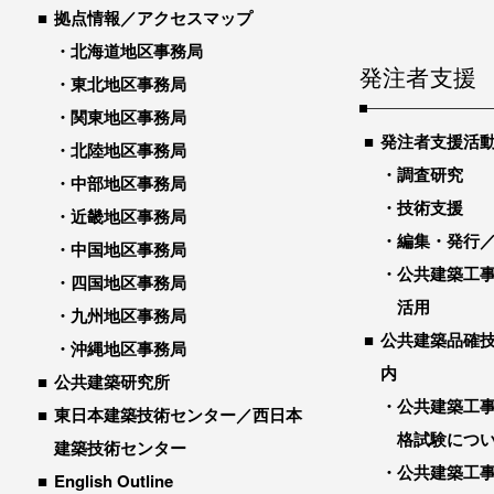
拠点情報／アクセスマップ
北海道地区事務局
発注者支援
東北地区事務局
関東地区事務局
発注者支援活
北陸地区事務局
調査研究
中部地区事務局
技術支援
近畿地区事務局
編集・発行
中国地区事務局
公共建築工
四国地区事務局
活用
九州地区事務局
公共建築品確
沖縄地区事務局
内
公共建築研究所
公共建築工
東日本建築技術センター／西日本
格試験につ
建築技術センター
公共建築工
English Outline