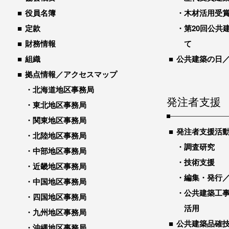
役員名簿
木材活用受
定款
第20回公共
財務情報
て
組織
公共建築の日
拠点情報／アクセスマップ
北海道地区事務局
発注者支援
東北地区事務局
関東地区事務局
発注者支援活
北陸地区事務局
調査研究
中部地区事務局
技術支援
近畿地区事務局
編集・発行
中国地区事務局
公共建築工
四国地区事務局
活用
九州地区事務局
公共建築品確
沖縄地区事務局