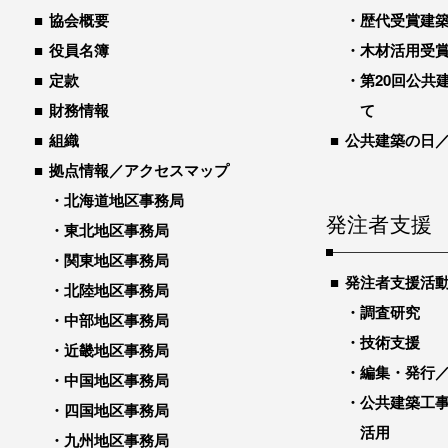
協会概要
歴代受賞建築物
役員名簿
木材活用受
定款
第20回公共
財務情報
て
組織
公共建築の日
拠点情報／アクセスマップ
北海道地区事務局
発注者支援
東北地区事務局
関東地区事務局
発注者支援活
北陸地区事務局
調査研究
中部地区事務局
技術支援
近畿地区事務局
編集・発行
中国地区事務局
公共建築工
四国地区事務局
活用
九州地区事務局