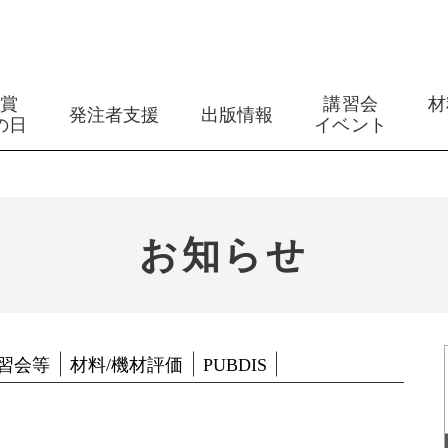
築賞
講習会
材
発注者支援
出版情報
の日
イベント
お知らせ
習会等
材料/機材評価
PUBDIS