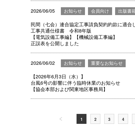
2026/06/05
お知らせ
会員向け
出版書
民間（七会）連合協定工事請負契約約款に適合
工事共通仕様書 令和8年版
【電気設備工事編】【機械設備工事編】
正誤表を公開しました
2026/06/02
お知らせ
重要なお知らせ
【2026年6月3日（水）】
台風6号の影響に伴う臨時休業のお知らせ
【協会本部および関東地区事務局】
1
2
3
4