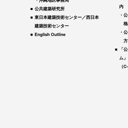
沖縄地区事務局
内
公共建築研究所
公
東日本建築技術センター／西日本
格
建築技術センター
公
English Outline
方
「公
ム」
（C