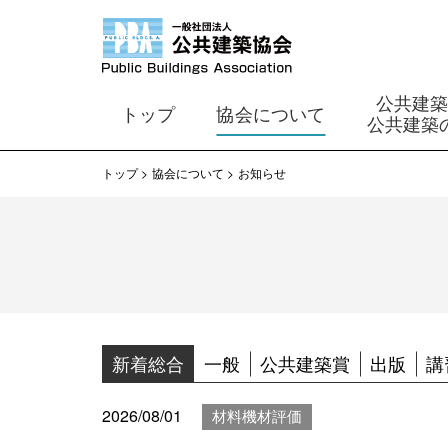
公共建
トップ
協会について
公共建築
トップ
協会について
お知らせ
新着総合
一般
公共建築賞
出版
講
2026/08/01
材料機材評価