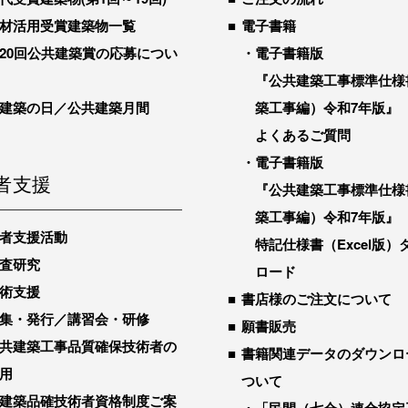
材活用受賞建築物一覧
電子書籍
20回公共建築賞の応募につい
電子書籍版
『公共建築工事標準仕様
建築の日／公共建築月間
築工事編）令和7年版』
よくあるご質問
電子書籍版
者支援
『公共建築工事標準仕様
築工事編）令和7年版』
者支援活動
特記仕様書（Excel版）
査研究
ロード
術支援
書店様のご注文について
集・発行／講習会・研修
願書販売
共建築工事品質確保技術者の
書籍関連データのダウンロ
用
ついて
建築品確技術者資格制度ご案