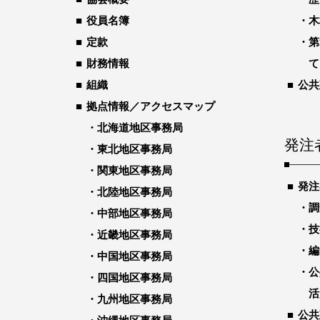
役員名簿
木
定款
第
財務情報
て
組織
公共
拠点情報／アクセスマップ
北海道地区事務局
発注
東北地区事務局
関東地区事務局
発注
北陸地区事務局
調
中部地区事務局
技
近畿地区事務局
編
中国地区事務局
公
四国地区事務局
活
九州地区事務局
公共