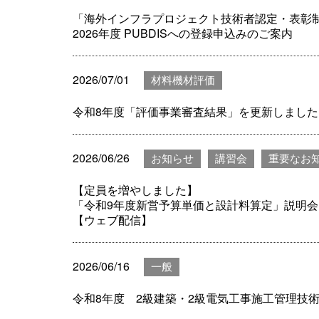
「海外インフラプロジェクト技術者認定・表彰
2026年度 PUBDISへの登録申込みのご案内
2026/07/01
材料機材評価
令和8年度「評価事業審査結果」を更新しました(
2026/06/26
お知らせ
講習会
重要なお
【定員を増やしました】
「令和9年度新営予算単価と設計料算定」説明会
【ウェブ配信】
2026/06/16
一般
令和8年度 2級建築・2級電気工事施工管理技