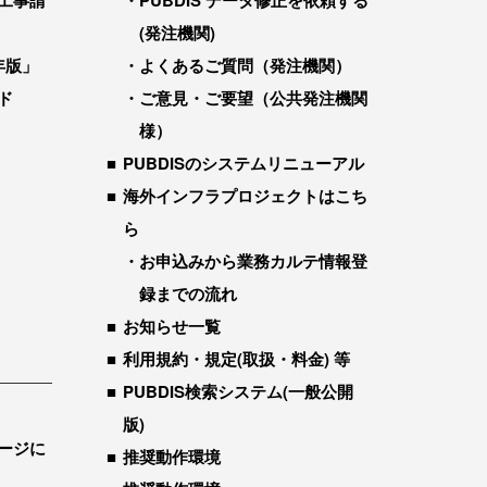
工事請
PUBDIS データ修正を依頼する
(発注機関)
年版」
よくあるご質問（発注機関）
ド
ご意見・ご要望（公共発注機関
様）
PUBDISのシステムリニューアル
海外インフラプロジェクトはこち
ら
お申込みから業務カルテ情報登
録までの流れ
お知らせ一覧
利用規約・規定(取扱・料金) 等
PUBDIS検索システム(一般公開
版)
ージに
推奨動作環境