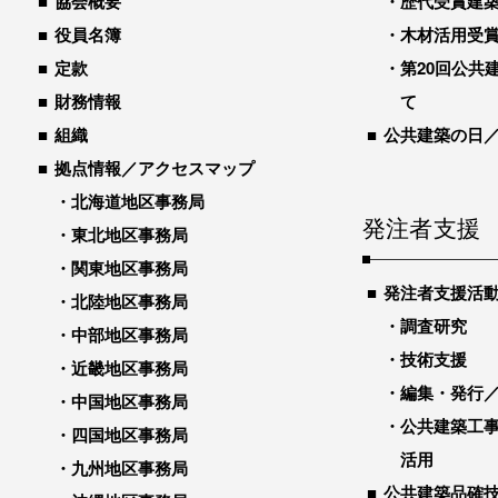
協会概要
歴代受賞建築物
役員名簿
木材活用受
定款
第20回公共
財務情報
て
組織
公共建築の日
拠点情報／アクセスマップ
北海道地区事務局
発注者支援
東北地区事務局
関東地区事務局
発注者支援活
北陸地区事務局
調査研究
中部地区事務局
技術支援
近畿地区事務局
編集・発行
中国地区事務局
公共建築工
四国地区事務局
活用
九州地区事務局
公共建築品確