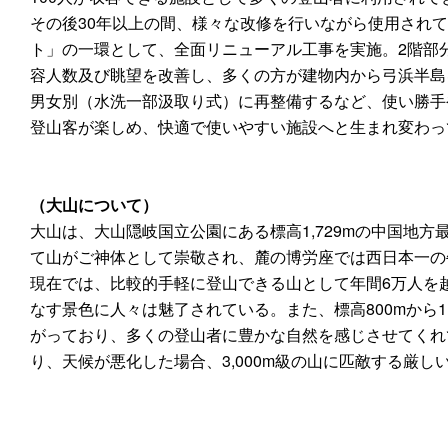
その後30年以上の間、様々な改修を行いながら使用され
ト」の一環として、全面リニューアル工事を実施。2階部
容人数及び眺望を改善し、多くの方が建物内から弓浜半島
男女別（水洗一部汲取り式）に再整備するなど、使い勝手
登山客が楽しめ、快適で使いやすい施設へと生まれ変わっ
（大山について）
大山は、大山隠岐国立公園にある標高1,729mの中国地
て山がご神体として崇敬され、麓の博労座では西日本一の
現在では、比較的手軽に登山できる山として年間6万人を
なす景色に人々は魅了されている。また、標高800mから1
がっており、多くの登山者に豊かな自然を感じさせてくれ
り、天候が悪化した場合、3,000m級の山に匹敵する厳し