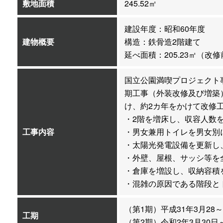
敷地面積
245.52㎡
建設年度：昭和60年度
建物概要
構造：鉄骨造2階建て
延べ面積：205.23㎡（改修前
国立公園満喫プロジェクト
期工事（外装改修及び増築
け、約2カ年をかけて改修工
・2階を増床し、収容人数
工事内容
・男女兼用トイレを男女別
・太陽光発電設備を更新し、
・外壁、屋根、サッシ等を
・倉庫を増設し、収納容積
・混雑の原因である階段と
（第1期）平成31年3月28～
工期
（第2期）令和2年3月30日～