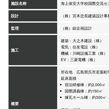
施設名称
海上保安大学校国際交流セ
設計
（株）宮本忠長建築設計事
監理
（株）綜企画設計
建築：大之木建設（株）
電気：住友電設（株）
施工
機械：川崎設備工業（株）
EV：三菱電機（株）
所在地 広島県呉市若葉町5
延床面積
宿泊研修棟：約2,000㎡
国際講義棟：約150㎡
煉瓦ホール棟：約300㎡
概要