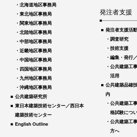
北海道地区事務局
発注者支援
東北地区事務局
関東地区事務局
発注者支援活
北陸地区事務局
調査研究
中部地区事務局
技術支援
近畿地区事務局
編集・発行
中国地区事務局
公共建築工
四国地区事務局
活用
九州地区事務局
公共建築品確
沖縄地区事務局
内
公共建築研究所
公共建築工
東日本建築技術センター／西日本
格試験につ
建築技術センター
公共建築工
English Outline
方へ