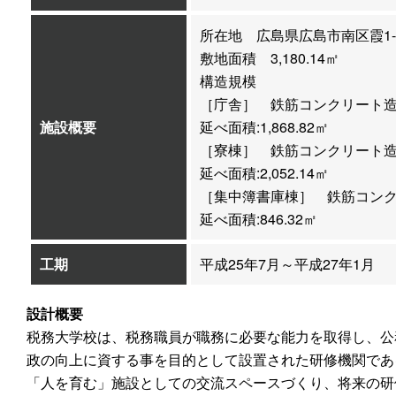
所在地 広島県広島市南区霞1-3
敷地面積 3,180.14㎡
構造規模
［庁舎］ 鉄筋コンクリート造
施設概要
延べ面積:1,868.82㎡
［寮棟］ 鉄筋コンクリート造
延べ面積:2,052.14㎡
［集中簿書庫棟］ 鉄筋コンク
延べ面積:846.32㎡
工期
平成25年7月～平成27年1月
設計概要
税務大学校は、税務職員が職務に必要な能力を取得し、公
政の向上に資する事を目的として設置された研修機関であ
「人を育む」施設としての交流スペースづくり、将来の研