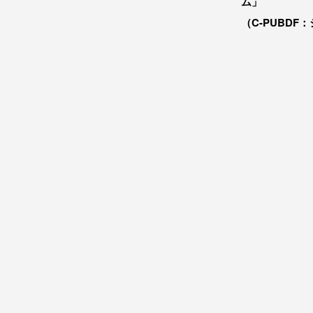
ム」
（C-PUBDF