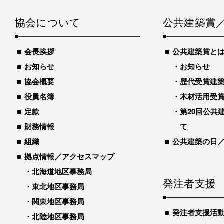
協会について
公共建築賞
会長挨拶
公共建築賞と
お知らせ
お知らせ
協会概要
歴代受賞建築物
役員名簿
木材活用受
定款
第20回公共
財務情報
て
組織
公共建築の日
拠点情報／アクセスマップ
北海道地区事務局
発注者支援
東北地区事務局
関東地区事務局
発注者支援活
北陸地区事務局