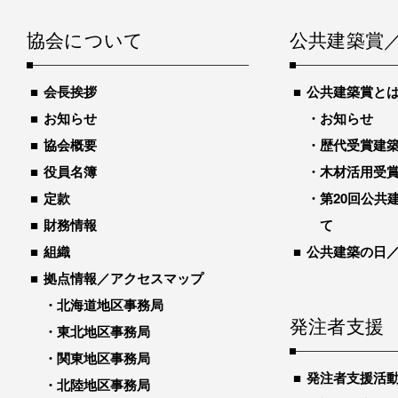
協会について
公共建築賞
会長挨拶
公共建築賞と
お知らせ
お知らせ
協会概要
歴代受賞建築物
役員名簿
木材活用受
定款
第20回公共
財務情報
て
組織
公共建築の日
拠点情報／アクセスマップ
北海道地区事務局
発注者支援
東北地区事務局
関東地区事務局
発注者支援活
北陸地区事務局