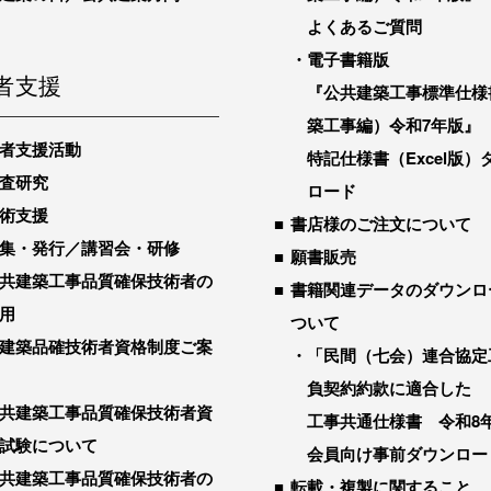
よくあるご質問
電子書籍版
者支援
『公共建築工事標準仕様
築工事編）令和7年版』
者支援活動
特記仕様書（Excel版）
査研究
ロード
術支援
書店様のご注文について
集・発行／講習会・研修
願書販売
共建築工事品質確保技術者の
書籍関連データのダウンロ
用
ついて
建築品確技術者資格制度ご案
「民間（七会）連合協定
負契約約款に適合した
共建築工事品質確保技術者資
工事共通仕様書 令和8
試験について
会員向け事前ダウンロー
共建築工事品質確保技術者の
転載・複製に関すること