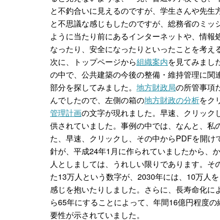
と不釣合いに見えるのですが、学生さんや先生
と不思議な感じもしたのですが、総務省のミッ
ように当たり前にあるインターネットや、情報
なったり、安全になったりといったことを考え
次に、トップページから
組織案内
を見てみまし
の中で、公共建築の今後の整備・維持管理に関
部分を探してみました。
地方財政局
の所管事項
んでしたので、左側の箱の
地方財政の分析
をク
管理計画
の文字が現れました。早速、クリック
供されていました。事例の中では、なんと、私
た、早速、クリックし、その中からPDFを開け
針が、平成24年1月に作られていましたから、
人としましては、うれしい限りであります。そ
た13万人という数字が、2030年には、10万
感じを抱いたりしました。さらに、長寿命化によ
ら65年にすることによって、年間16億円程度
要性が示されていました。