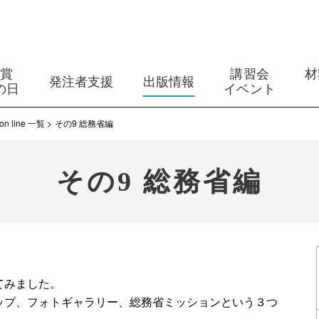
築賞
講習会
材
発注者支援
出版情報
の日
イベント
line 一覧
その9 総務省編
その9 総務省編
てみました。
ップ、フォトギャラリー、総務省ミッションという３つ