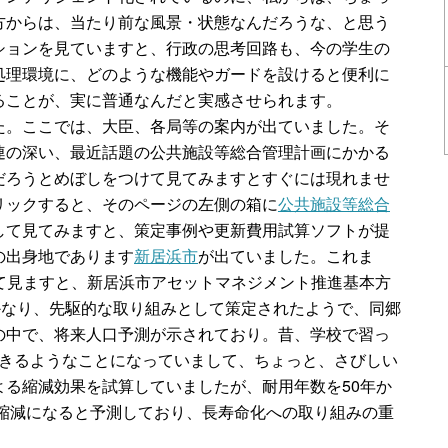
方からは、当たり前な風景・状態なんだろうな、と思う
ションを見ていますと、行政の思考回路も、今の学生の
処理環境に、どのような機能やガードを設けると便利に
ることが、実に普通なんだと実感させられます。
た。ここでは、大臣、各局等の案内が出ていました。そ
連の深い、最近話題の公共施設等総合管理計画にかかる
だろうとめぼしをつけて見てみますとすぐには現れませ
リックすると、そのページの左側の箱に
公共施設等総合
して見てみますと、策定事例や更新費用試算ソフトが提
の出身地であります
新居浜市
が出ていました。これま
て見ますと、新居浜市アセットマネジメント推進基本方
かなり、先駆的な取り組みとして策定されたようで、同郷
の中で、将来人口予測が示されており。昔、学校で習っ
人をきるようなことになっていまして、ちょっと、さびしい
る縮減効果を試算していましたが、耐用年数を50年か
の縮減になると予測しており、長寿命化への取り組みの重