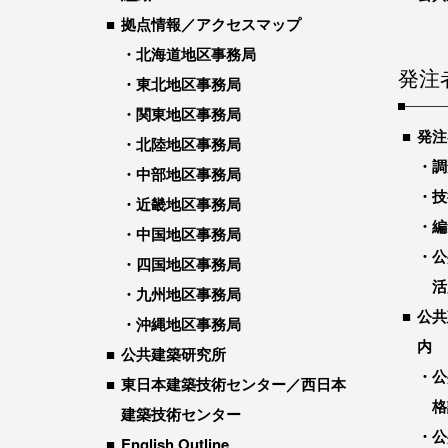
拠点情報／アクセスマップ
北海道地区事務局
発注
東北地区事務局
関東地区事務局
発注
北陸地区事務局
調
中部地区事務局
技
近畿地区事務局
編
中国地区事務局
公
四国地区事務局
活
九州地区事務局
公共
沖縄地区事務局
内
公共建築研究所
公
東日本建築技術センター／西日本
格
建築技術センター
公
English Outline