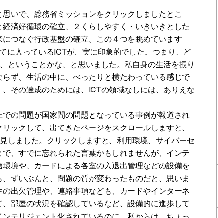
と思いで、総務省ミッションをクリックしましたとこ
と経済好循環の確立、２くらしやすく・いきいきとした
来につなぐ行政基盤の確立。この４つを眺めています
てに入っているICTが、実に印象的でした。つまり、ど
い、ということかな、と思いました。私自身の生活を振り
ならず、生活の中に、べったりと横たわっている感じで
、その達成のためには、ICTの領域なしには、ありえな
上での問題が国家間の問題となっている事例が報道され
クリックして、出てきたページをスクロールしますと、
発見しました。クリックしますと、利用環境、サイバーセ
まで、すでに忘れられた言葉かもしれませんが、インテ
信環境や、カードによる各室の入退出管理などの設備を
ら、ずいぶんと、問題の質が変わったものだと、思いま
生の出欠管理や、連絡事項なども、カードやインターネ
て、部屋の状況を確認しているなど、設備的に進歩して
インテリジェント化されているのに、私からは、ちょっ