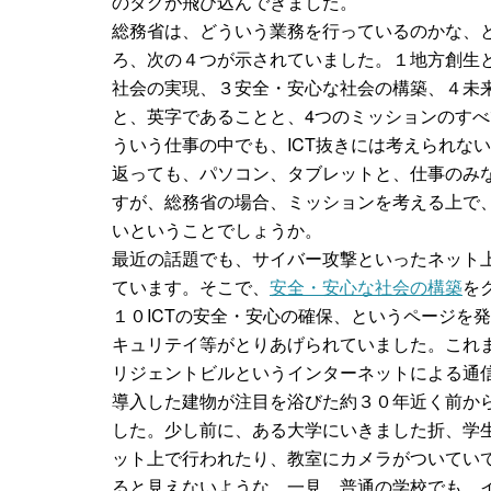
のタグが飛び込んできました。
総務省は、どういう業務を行っているのかな、
ろ、次の４つが示されていました。１地方創生
社会の実現、３安全・安心な社会の構築、４未
と、英字であることと、4つのミッションのすべ
ういう仕事の中でも、ICT抜きには考えられな
返っても、パソコン、タブレットと、仕事のみ
すが、総務省の場合、ミッションを考える上で、
いということでしょうか。
最近の話題でも、サイバー攻撃といったネット
ています。そこで、
安全・安心な社会の構築
を
１０ICTの安全・安心の確保、というページを
キュリテイ等がとりあげられていました。これ
リジェントビルというインターネットによる通
導入した建物が注目を浴びた約３０年近く前か
した。少し前に、ある大学にいきました折、学
ット上で行われたり、教室にカメラがついてい
ると見えないような、一見、普通の学校でも、