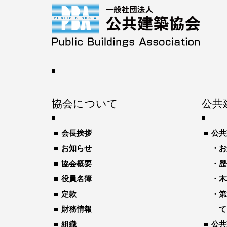
協会について
公共
会長挨拶
公共
お知らせ
お
協会概要
歴
役員名簿
木
定款
第
財務情報
て
組織
公共