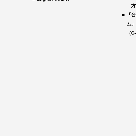
方
「公
ム」
（C