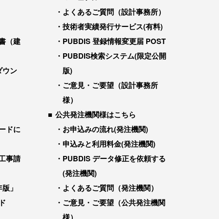
よくあるご質問（設計事務所）
技術者実績発行サービス(有料)
書（建
PUBDIS 登録情報変更届 POST
PUBDIS検索システム(限定公開
ダウン
版)
ご意見・ご要望（設計事務所
様）
公共発注機関様はこちら
ードに
お申込みの流れ(発注機関)
申込みと利用料金(発注機関)
工事請
PUBDIS データ修正を依頼する
(発注機関)
年版」
よくあるご質問（発注機関）
ド
ご意見・ご要望（公共発注機関
様）