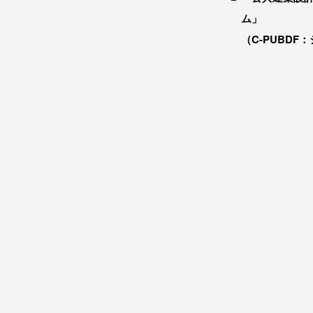
ム」
（C-PUBDF