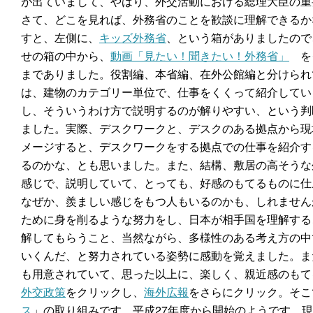
が出ていまして、やはり、外交活動における総理大臣の重
さて、どこを見れば、外務省のことを歓談に理解できるか
すと、左側に、
キッズ外務省
、という箱がありましたので
せの箱の中から、
動画「見たい！聞きたい！外務省」
をク
までありました。役割編、本省編、在外公館編と分けられ
は、建物のカテゴリー単位で、仕事をくくって紹介してい
し、そういうわけ方で説明するのが解りやすい、という判
ました。実際、デスクワークと、デスクのある拠点から現
メージすると、デスクワークをする拠点での仕事を紹介す
るのかな、とも思いました。また、結構、敷居の高そうな
感じで、説明していて、とっても、好感のもてるものに仕
なぜか、羨ましい感じをもつ人もいるのかも、しれません
ために身を削るような努力をし、日本が相手国を理解する
解してもらうこと、当然ながら、多様性のある考え方の中
いくんだ、と努力されている姿勢に感動を覚えました。ま
も用意されていて、思った以上に、楽しく、親近感のもて
外交政策
をクリックし、
海外広報
をさらにクリック。そこ
ス
」の取り組みです。平成27年度から開始のようです。