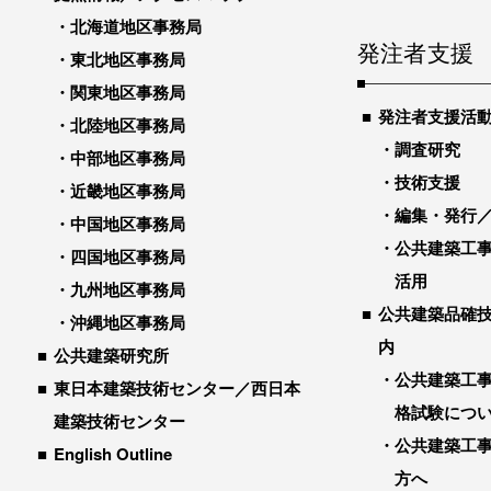
北海道地区事務局
発注者支援
東北地区事務局
関東地区事務局
発注者支援活
北陸地区事務局
調査研究
中部地区事務局
技術支援
近畿地区事務局
編集・発行
中国地区事務局
公共建築工
四国地区事務局
活用
九州地区事務局
公共建築品確
沖縄地区事務局
内
公共建築研究所
公共建築工
東日本建築技術センター／西日本
格試験につ
建築技術センター
公共建築工
English Outline
方へ