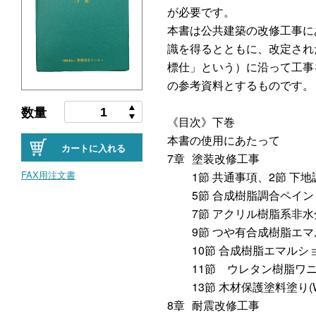
が必要です。
本書は公共建築の改修工事に
識を得るとともに、改定され
標仕」という）に沿って工事
の参考資料とするものです。
数量
《目次》下巻
本書の使用にあたって
カートに入れる
7章
塗装改修工事
FAX用注文書
1節 共通事項、2節 下
5節 合成樹脂調合ペイント
7節 アクリル樹脂系非水分
9節 つや有合成樹脂エマ
10節 合成樹脂エマルシ
11節 ウレタン樹脂ワニス
13節 木材保護塗料塗り
8章
耐震改修工事