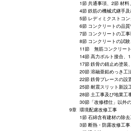
1節 共通事項、2節 材
4節 鉄筋の機械式継手
5節 レディミクストコ
6節 コンクリートの品
7節 コンクリートの工
8節 コンクリートの試験
11節 無筋コンクリート
14節 高力ボルト接合、
17節 鉄骨の錆止め塗装
20節 溶融亜鉛めっき工
22節 鉄骨プレースの設
25節 耐震スリット新設
28節 土工事及び地業
30節「改修標仕」以外
9章
環境配慮改修工事
1節 石綿含有建材の除去
3節 断熱・防露改修工事