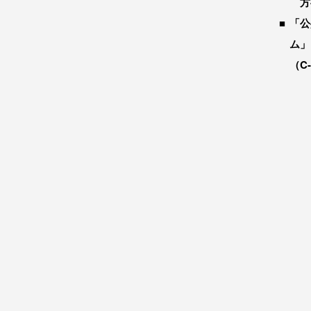
方
「公
ム」
（C