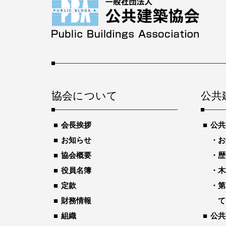
協会について
公共
会長挨拶
公共
お知らせ
お
協会概要
歴
役員名簿
木
定款
第
財務情報
て
組織
公共