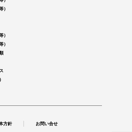
等）
等）
等）
類
ス
）
本方針
お問い合せ