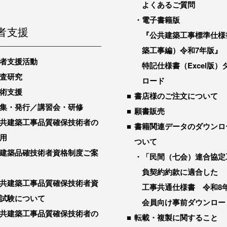
よくあるご質問
電子書籍版
者支援
『公共建築工事標準仕様
築工事編）令和7年版』
者支援活動
特記仕様書（Excel版）
査研究
ロード
術支援
書店様のご注文について
集・発行／講習会・研修
願書販売
共建築工事品質確保技術者の
書籍関連データのダウンロ
用
ついて
建築品確技術者資格制度ご案
「民間（七会）連合協定
負契約約款に適合した
共建築工事品質確保技術者資
工事共通仕様書 令和8
試験について
会員向け事前ダウンロー
共建築工事品質確保技術者の
転載・複製に関すること