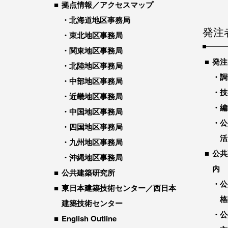
拠点情報／アクセスマップ
北海道地区事務局
発注
東北地区事務局
関東地区事務局
発注
北陸地区事務局
調
中部地区事務局
技
近畿地区事務局
編
中国地区事務局
公
四国地区事務局
活
九州地区事務局
公共
沖縄地区事務局
内
公共建築研究所
公
東日本建築技術センター／西日本
格
建築技術センター
公
English Outline