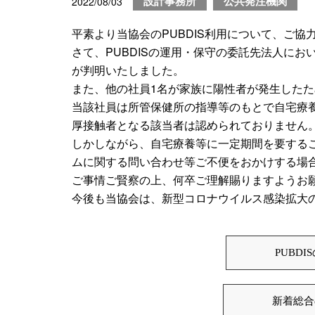
2022/08/03
設計事務所
公共発注機関
平素より当協会のPUBDIS利用について、ご
さて、PUBDISの運用・保守の委託先法人にお
が判明いたしました。
また、他の社員1名が家族に陽性者が発生した
当該社員は所管保健所の指導等のもとで自宅療
厚接触者となる該当者は認められておりません
しかしながら、自宅療養等に一定期間を要する
ムに関する問い合わせ等ご不便をおかけする場
ご事情ご賢察の上、何卒ご理解賜りますようお
今後も当協会は、新型コロナウイルス感染拡大
PUBD
新着総合