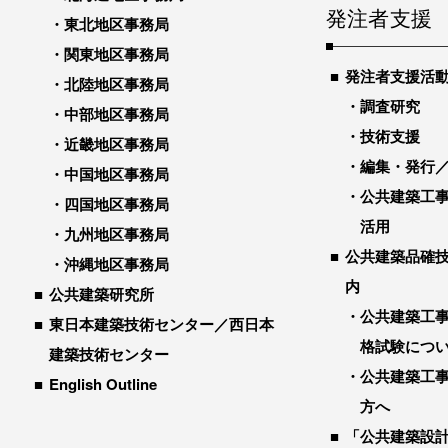
発注者支援
東北地区事務局
関東地区事務局
発注者支援活
北陸地区事務局
調査研究
中部地区事務局
技術支援
近畿地区事務局
編集・発行
中国地区事務局
公共建築工
四国地区事務局
活用
九州地区事務局
公共建築品確
沖縄地区事務局
内
公共建築研究所
公共建築工
東日本建築技術センター／西日本
格試験につ
建築技術センター
公共建築工
English Outline
方へ
「公共建築設