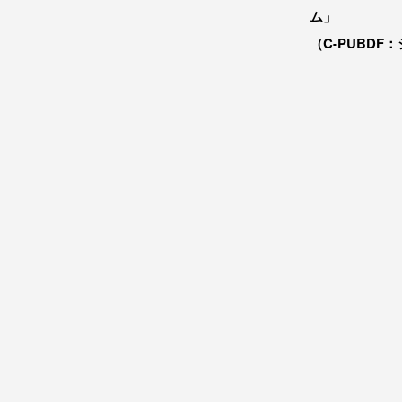
ム」
（C-PUBDF