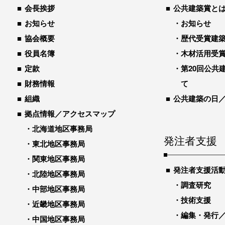
会長挨拶
公共建築賞と
お知らせ
お知らせ
協会概要
歴代受賞建築物
役員名簿
木材活用受
定款
第20回公共
財務情報
て
組織
公共建築の日
拠点情報／アクセスマップ
北海道地区事務局
発注者支援
東北地区事務局
関東地区事務局
発注者支援活
北陸地区事務局
調査研究
中部地区事務局
技術支援
近畿地区事務局
編集・発行
中国地区事務局