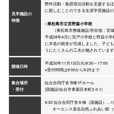
野外活動・集団宿泊活動を支援するほ
に親しむことのできる生涯学習施設の
見学施設の
特徴
○東松島市立宮野森小学校
（東松島市整備施設/所在地：宮
平成28年4月に宮戸小学校と野蒜小学
に木造の校舎が完成しました。子ども
うにたくさんの工夫が施されています
平成30年11月13日(火)9:30～17:00
開催日時
※受付時間は9:00から9:25まで
集合場所
仙台合同庁舎 B棟1Fホール
・受付
(国施設/仙台市青葉区本町3-3-1)
9:30 仙台合同庁舎Ｂ棟（国施設）
オーエンス泉岳自然ふれあい館（