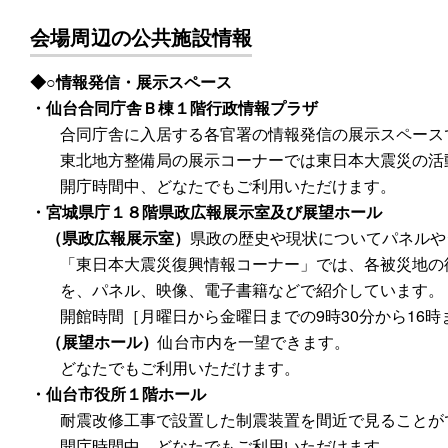
会場周辺の公共施設情報
○情報発信・展示スペース
・仙台合同庁舎Ｂ棟１階行政情報プラザ
合同庁舎に入居する各官署の情報発信の展示スペース
東北地方整備局の展示コーナーでは東日本大震災の活
開庁時間中、どなたでもご利用いただけます。
・宮城県庁１８階県政広報展示室及び展望ホール
（県政広報展示室）
県政の歴史や現状についてパネルや
「東日本大震災復興情報コーナー」では、各被災地の
を、パネル、映像、電子書籍などで紹介しています。
開館時間［月曜日から金曜日までの9時30分から16
（展望ホール）
仙台市内を一望できます。
どなたでもご利用いただけます。
・仙台市役所１階ホール
耐震改修工事で設置した制震装置を間近で見ることが
開庁時間中、どなたでもご利用いただけます。