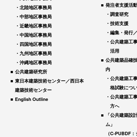
発注者支援活
北陸地区事務局
調査研究
中部地区事務局
技術支援
近畿地区事務局
編集・発行
中国地区事務局
公共建築工
四国地区事務局
活用
九州地区事務局
公共建築品確
沖縄地区事務局
内
公共建築研究所
公共建築工
東日本建築技術センター／西日本
格試験につ
建築技術センター
公共建築工
English Outline
方へ
「公共建築設
ム」
（C-PUBDF