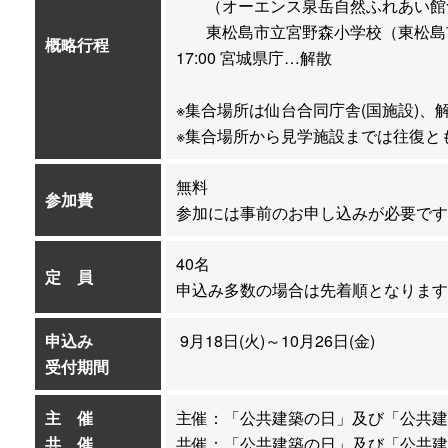
（オーエンス泉岳自然ふれあい館
東松島市立宮野森小学校（東松島
概略行程
17:00 宮城県庁…解散
※集合場所は仙台合同庁舎(国施設)、
※集合場所から見学施設までは往復と
無料
参加費
参加には事前のお申し込みが必要です
40名
定 員
申込み多数の場合は先着順となります
申込み
9月18日(火)～10月26日(金)
受付期間
主 催
主催：「公共建築の日」及び「公共建
共 催
共催：「公共建築の日」及び「公共建