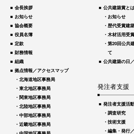
会長挨拶
公共建築賞と
お知らせ
お知らせ
協会概要
歴代受賞建築物
役員名簿
木材活用受
定款
第20回公共
財務情報
て
組織
公共建築の日
拠点情報／アクセスマップ
北海道地区事務局
発注者支援
東北地区事務局
関東地区事務局
発注者支援活
北陸地区事務局
調査研究
中部地区事務局
技術支援
近畿地区事務局
編集・発行
中国地区事務局