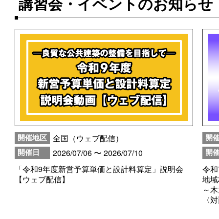
講習会・イベントのお知らせ
全国（ウェブ配信）
開催地区
開
2026/07/06 〜 2026/07/10
開催日
開
「令和9年度新営予算単価と設計料算定」説明会
令和
【ウェブ配信】
地域
～木
〈対