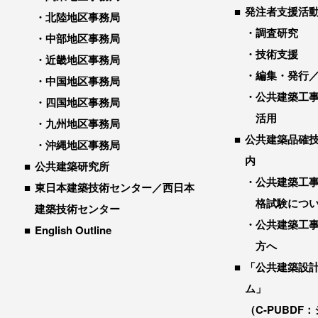
発注者支援活
北陸地区事務局
調査研究
中部地区事務局
技術支援
近畿地区事務局
編集・発行
中国地区事務局
公共建築工
四国地区事務局
活用
九州地区事務局
公共建築品確
沖縄地区事務局
内
公共建築研究所
公共建築工
東日本建築技術センター／西日本
格試験につ
建築技術センター
公共建築工
English Outline
方へ
「公共建築設
ム」
（C-PUBDF