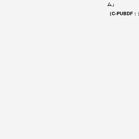
ム」
（C-PUBDF