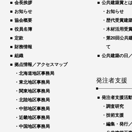
会長挨拶
公共建築賞と
お知らせ
お知らせ
協会概要
歴代受賞建築物
役員名簿
木材活用受
定款
第20回公共
財務情報
て
組織
公共建築の日
拠点情報／アクセスマップ
北海道地区事務局
発注者支援
東北地区事務局
関東地区事務局
発注者支援活
北陸地区事務局
調査研究
中部地区事務局
技術支援
近畿地区事務局
編集・発行
中国地区事務局