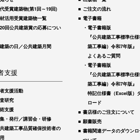
代受賞建築物(第1回～19回)
ご注文の流れ
材活用受賞建築物一覧
電子書籍
20回公共建築賞の応募につい
電子書籍版
『公共建築工事標準仕様
建築の日／公共建築月間
築工事編）令和7年版』
よくあるご質問
電子書籍版
者支援
『公共建築工事標準仕様
築工事編）令和7年版』
者支援活動
特記仕様書（Excel版）
査研究
ロード
術支援
書店様のご注文について
集・発行／講習会・研修
願書販売
共建築工事品質確保技術者の
書籍関連データのダウンロ
用