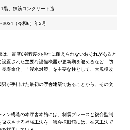
下1階、鉄筋コンクリート造
～2024（令和6）年3月
館は、震度6弱程度の揺れに耐えられないおそれがあると
に設置された主要な設備機器が更新期を迎えるなど、防
「長寿命化」「浸水対策」を主要な柱として、大規模改
國男が手掛けた最初の庁舎建築であることから、その文
ーメン構造の本庁舎本館には、制震ブレースと複合型制
を吸収させる補強工法を、議会棟旧館には、在来工法で
法を採用している。