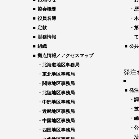
協会概要
歴
役員名簿
木
定款
第
財務情報
て
組織
公共
拠点情報／アクセスマップ
北海道地区事務局
発注
東北地区事務局
関東地区事務局
発注
北陸地区事務局
調
中部地区事務局
技
近畿地区事務局
編
中国地区事務局
公
四国地区事務局
活