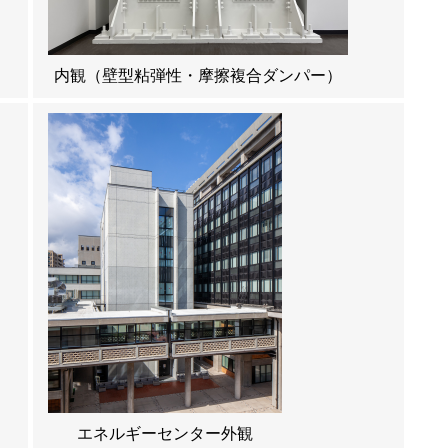
内観（壁型粘弾性・摩擦複合ダンパー）
エネルギーセンター外観