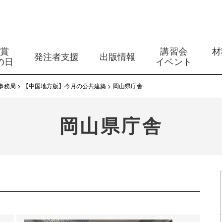
築賞
講習会
材
発注者支援
出版情報
の日
イベント
事務局
【中国地方版】今月の公共建築
岡山県庁舎
岡山県庁舎