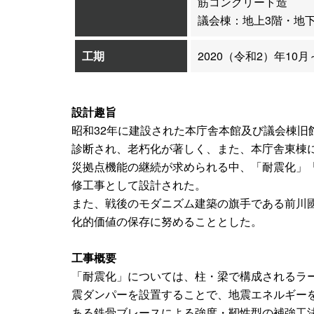
筋コンクリート造
議会棟：地上3階・地
工期
2020（令和2）年10月
設計趣旨
昭和32年に建設された本庁舎本館及び議会棟旧
診断され、老朽化が著しく、また、本庁舎東棟
災拠点機能の継続が求められる中、「耐震化」
修工事として設計された。
また、戦後のモダニズム建築の旗手である前川
化的価値の保存に努めることとした。
工事概要
「耐震化」については、柱・梁で構成されるラ
震ダンパーを設置することで、地震エネルギー
ある鉄骨ブレースによる強度・靭性型の補強工