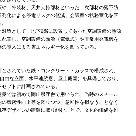
策や、外装材、天井支持部材といった二次部材の落下防
並列化による停電リスクの低減、会議室の執務室化を容
る。
止対策として、地下2階に設置してあった空調設備の熱源
に配置し、空調設備の熱源（電気式）や非常用発電機を
器の導入による省エネルギー化を図っている。
料とされていた鉄・コンクリート・ガラスで構成され、
、自由な立面、水平連続窓、屋上庭園）を具備しており、
ンセプトに計画されている。
建築では初めて岡山県庁舎で用いられ、当時のスチール
内の気密性向上等を図りつつ、意匠性を損なうことなく
既存デザインの踏襲に取り組むことで、文化的価値を維