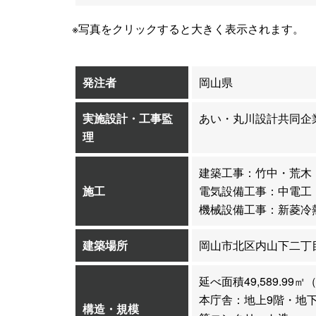
※写真をクリックすると大きく表示されます。
発注者
岡山県
実施設計・工事監
あい・丸川設計共同企
理
建築工事：竹中・荒木
施工
電気設備工事：中電工
機械設備工事：新菱冷
建築場所
岡山市北区内山下二丁目
延べ面積49,589.9
本庁舎：地上9階・地
構造・規模