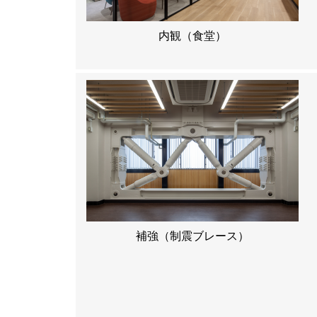
内観（食堂）
補強（制震ブレース）