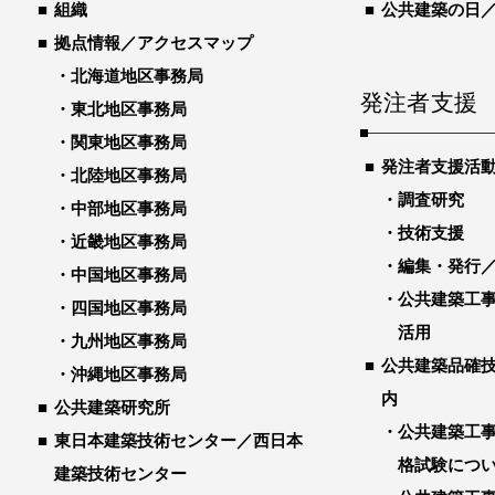
組織
公共建築の日
拠点情報／アクセスマップ
北海道地区事務局
発注者支援
東北地区事務局
関東地区事務局
発注者支援活
北陸地区事務局
調査研究
中部地区事務局
技術支援
近畿地区事務局
編集・発行
中国地区事務局
公共建築工
四国地区事務局
活用
九州地区事務局
公共建築品確
沖縄地区事務局
内
公共建築研究所
公共建築工
東日本建築技術センター／西日本
格試験につ
建築技術センター