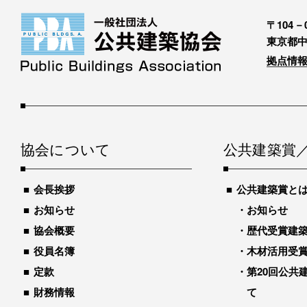
〒104－0
東京都中
拠点情報
協会について
公共建築賞
会長挨拶
公共建築賞と
お知らせ
お知らせ
協会概要
歴代受賞建築物
役員名簿
木材活用受
定款
第20回公共
財務情報
て