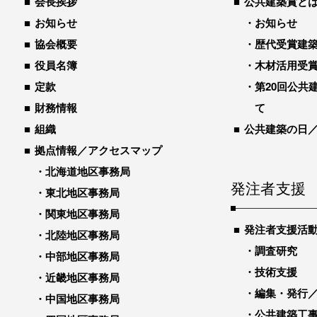
会長挨拶
公共建築賞と
お知らせ
お知らせ
協会概要
歴代受賞建築物
役員名簿
木材活用受
定款
第20回公共
財務情報
て
組織
公共建築の日
拠点情報／アクセスマップ
北海道地区事務局
発注者支援
東北地区事務局
関東地区事務局
発注者支援活
北陸地区事務局
調査研究
中部地区事務局
技術支援
近畿地区事務局
編集・発行
中国地区事務局
公共建築工