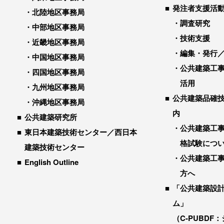
発注者支援活
北陸地区事務局
調査研究
中部地区事務局
技術支援
近畿地区事務局
編集・発行
中国地区事務局
公共建築工
四国地区事務局
活用
九州地区事務局
公共建築品確
沖縄地区事務局
内
公共建築研究所
公共建築工
東日本建築技術センター／西日本
格試験につ
建築技術センター
公共建築工
English Outline
方へ
「公共建築設
ム」
（C-PUBDF