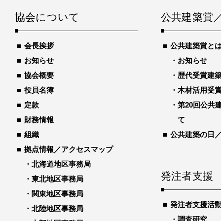
協会について
公共建築賞
会長挨拶
公共建築賞と
お知らせ
お知らせ
協会概要
歴代受賞建築物
役員名簿
木材活用受
定款
第20回公共
財務情報
て
組織
公共建築の日
拠点情報／アクセスマップ
北海道地区事務局
発注者支援
東北地区事務局
関東地区事務局
発注者支援活
北陸地区事務局
調査研究