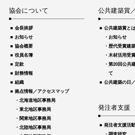
協会について
公共建築賞
会長挨拶
公共建築賞と
お知らせ
お知らせ
協会概要
歴代受賞建築物
役員名簿
木材活用受
定款
第20回公共
財務情報
て
組織
公共建築の日
拠点情報／アクセスマップ
北海道地区事務局
発注者支援
東北地区事務局
関東地区事務局
発注者支援活
北陸地区事務局
調査研究