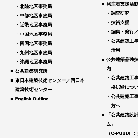
発注者支援活
北陸地区事務局
調査研究
中部地区事務局
技術支援
近畿地区事務局
編集・発行
中国地区事務局
公共建築工
四国地区事務局
活用
九州地区事務局
公共建築品確
沖縄地区事務局
内
公共建築研究所
公共建築工
東日本建築技術センター／西日本
格試験につ
建築技術センター
公共建築工
English Outline
方へ
「公共建築設
ム」
（C-PUBDF