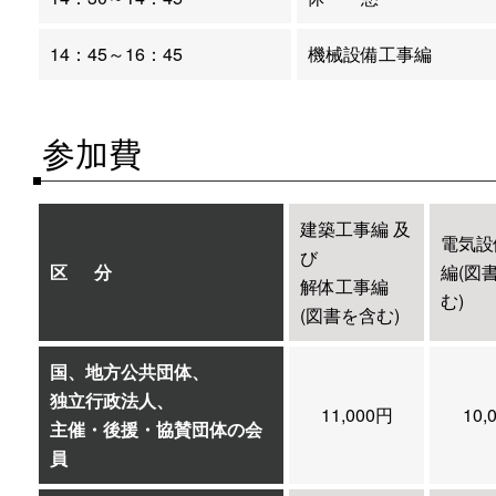
14：45～16：45
機械設備工事編
参加費
建築工事編 及
電気設
び
区 分
編(図
解体工事編
む)
(図書を含む)
国、地方公共団体、
独立行政法人、
11,000円
10,
主催・後援・協賛団体の会
員