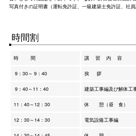
写真付きの証明書（運転免許証、一級建築士免許証、社員
時間割
時 間
講 習 内 容
9：30～ 9：40
挨 拶
9：40～11：40
建築工事編及び解体工
11：40～12：30
休 憩（昼 食）
12：30～14：30
電気設備工事編
14：30～14：45
休 憩