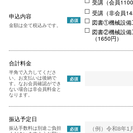
受講（会員110
受講（非会員14
申込内容
必須
図書①機械設備
金額は全て税込みです。
図書②機械設備
（1650円）
合計料金
半角で入力してくださ
い。お支払いは後納で
必須
す。なお会員確認ができ
ない場合は非会員料金と
なります。
振込予定日
振込手数料は別途ご負担
必須