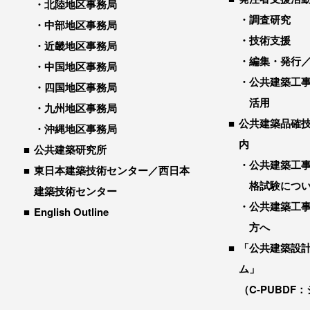
北陸地区事務局
調査研究
中部地区事務局
技術支援
近畿地区事務局
編集・発行
中国地区事務局
公共建築工
四国地区事務局
活用
九州地区事務局
公共建築品確
沖縄地区事務局
内
公共建築研究所
公共建築工
東日本建築技術センター／西日本
格試験につ
建築技術センター
公共建築工
English Outline
方へ
「公共建築設
ム」
（C-PUBDF