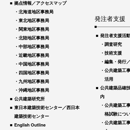
拠点情報／アクセスマップ
北海道地区事務局
発注者支援
東北地区事務局
関東地区事務局
発注者支援活
北陸地区事務局
調査研究
中部地区事務局
技術支援
近畿地区事務局
編集・発行
中国地区事務局
公共建築工
四国地区事務局
活用
九州地区事務局
公共建築品確
沖縄地区事務局
内
公共建築研究所
公共建築工
東日本建築技術センター／西日本
格試験につ
建築技術センター
公共建築工
English Outline