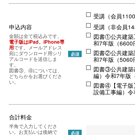
受講（会員110
申込内容
受講（非会員14
図書①公共建築
金額は全て税込みです。
電子版はiPad、iPhone専
和7年版（660
用
です。メールアドレス
図書②公共建築
宛にダウンロード用シリ
必須
和7年版（506
アルコードを送信しま
す。
図書③公共建築
図書③、④については、
編）令和7年版（
どちらかをお選びくださ
い。
図書④【電子版
設備工事編）令和
合計料金
半角で入力してくださ
い。お支払いは後納で
必須