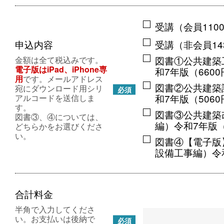
受講（会員110
申込内容
受講（非会員14
図書①公共建築
金額は全て税込みです。
電子版はiPad、iPhone専
和7年版（660
用
です。メールアドレス
図書②公共建築
宛にダウンロード用シリ
必須
和7年版（506
アルコードを送信しま
す。
図書③公共建築
図書③、④については、
編）令和7年版（
どちらかをお選びくださ
い。
図書④【電子版
設備工事編）令和
合計料金
半角で入力してくださ
い。お支払いは後納で
必須