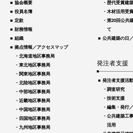
協会概要
歴代受賞建築物
役員名簿
木材活用受
定款
第20回公共
財務情報
て
組織
公共建築の日
拠点情報／アクセスマップ
北海道地区事務局
発注者支援
東北地区事務局
関東地区事務局
発注者支援活
北陸地区事務局
調査研究
中部地区事務局
技術支援
近畿地区事務局
編集・発行
中国地区事務局
公共建築工
四国地区事務局
活用
九州地区事務局