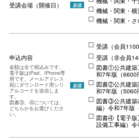
機械・関東・千
受講会場（開催日）
必須
機械・関東・横
機械・関東・さ
受講（会員110
申込内容
受講（非会員14
図書①公共建築
金額は全て税込みです。
電子版はiPad、iPhone専
和7年版（660
用です。メールアドレス
図書②公共建築
宛にダウンロード用シリ
必須
和7年版（506
アルコードを送信しま
す。
図書③公共建築
図書③、④については、
編）令和7年版（
どちらかをお選びくださ
い。
図書④【電子版
設備工事編）令和