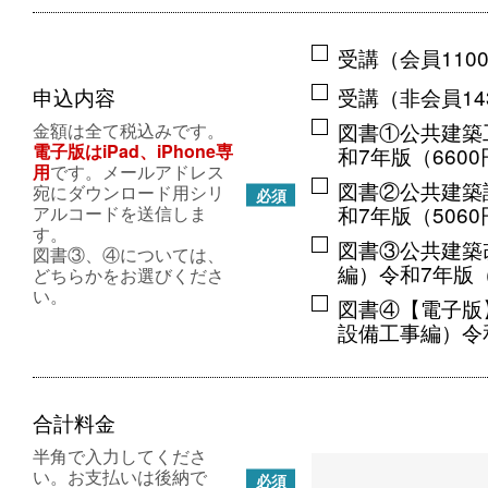
受講（会員110
申込内容
受講（非会員14
図書①公共建築
金額は全て税込みです。
電子版はiPad、iPhone専
和7年版（660
用
です。メールアドレス
図書②公共建築
宛にダウンロード用シリ
必須
和7年版（506
アルコードを送信しま
す。
図書③公共建築
図書③、④については、
編）令和7年版（
どちらかをお選びくださ
い。
図書④【電子版
設備工事編）令和
合計料金
半角で入力してくださ
い。お支払いは後納で
必須