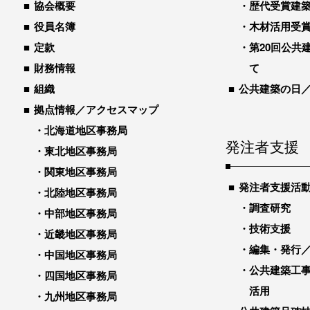
協会概要
歴代受賞建築物
役員名簿
木材活用受
定款
第20回公共
財務情報
て
組織
公共建築の日
拠点情報／アクセスマップ
北海道地区事務局
発注者支援
東北地区事務局
関東地区事務局
発注者支援活
北陸地区事務局
調査研究
中部地区事務局
技術支援
近畿地区事務局
編集・発行
中国地区事務局
公共建築工
四国地区事務局
活用
九州地区事務局