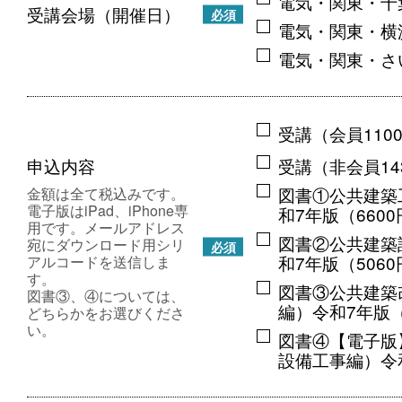
電気・関東・千
受講会場（開催日）
必須
電気・関東・横
電気・関東・さ
受講（会員110
申込内容
受講（非会員14
図書①公共建築
金額は全て税込みです。
電子版はiPad、iPhone専
和7年版（660
用です。メールアドレス
図書②公共建築
宛にダウンロード用シリ
必須
和7年版（506
アルコードを送信しま
す。
図書③公共建築
図書③、④については、
編）令和7年版（
どちらかをお選びくださ
い。
図書④【電子版
設備工事編）令和