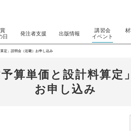
築賞
講習会
材
発注者支援
出版情報
の日
イベント
料算定」説明会（近畿）お申し込み
営予算単価と設計料算定
お申し込み