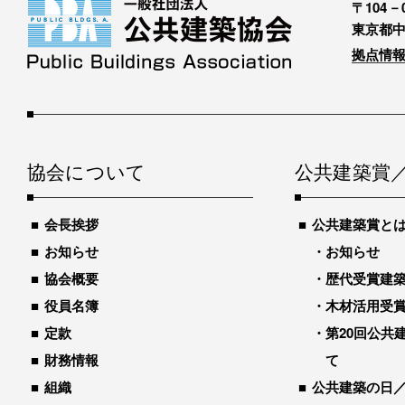
〒104－0
東京都中
拠点情報
協会について
公共建築賞
会長挨拶
公共建築賞と
お知らせ
お知らせ
協会概要
歴代受賞建築物
役員名簿
木材活用受
定款
第20回公共
財務情報
て
組織
公共建築の日