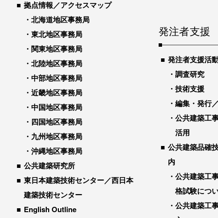
拠点情報／アクセスマップ
北海道地区事務局
発注者支援
東北地区事務局
関東地区事務局
発注者支援活
北陸地区事務局
調査研究
中部地区事務局
技術支援
近畿地区事務局
編集・発行
中国地区事務局
公共建築工
四国地区事務局
活用
九州地区事務局
公共建築品確
沖縄地区事務局
内
公共建築研究所
公共建築工
東日本建築技術センター／西日本
格試験につ
建築技術センター
公共建築工
English Outline