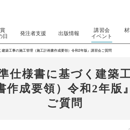
築賞
講習会
材
発注者支援
出版情報
の日
イベント
く建築工事の施工管理（施工計画書作成要領）令和2年版』講習会ご質問
準仕様書に基づく建築
書作成要領）令和2年版
ご質問