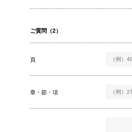
ご質問（2）
頁
章・節・項