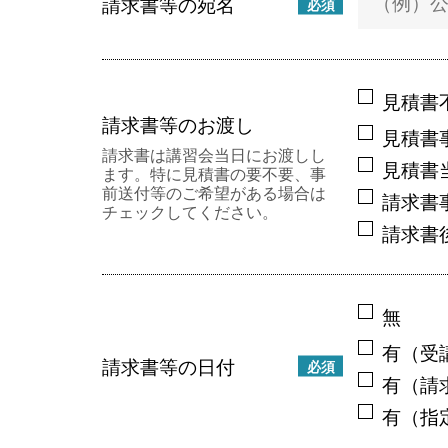
請求書等の宛名
必須
見積書
請求書等のお渡し
見積書
請求書は講習会当日にお渡しし
見積書
ます。特に見積書の要不要、事
前送付等のご希望がある場合は
請求書
チェックしてください。
請求書
無
有（受
請求書等の日付
必須
有（請
有（指