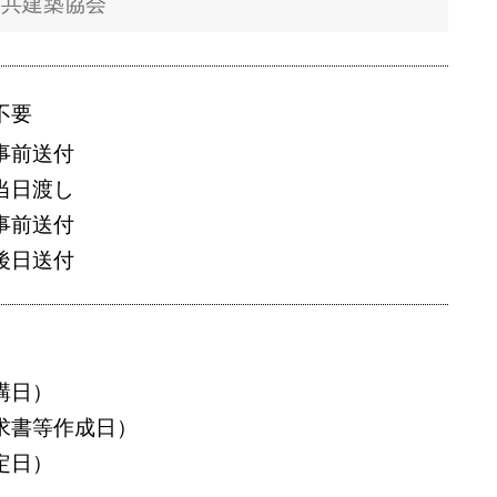
不要
事前送付
当日渡し
事前送付
後日送付
講日）
求書等作成日）
定日）