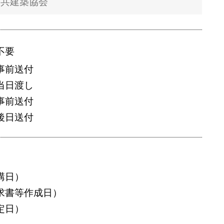
不要
事前送付
当日渡し
事前送付
後日送付
講日）
求書等作成日）
定日）