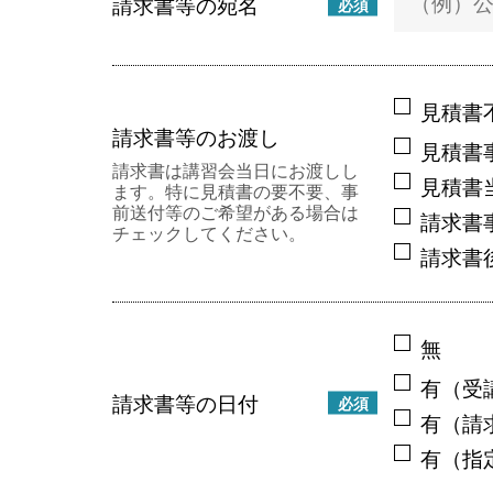
請求書等の宛名
必須
見積書
請求書等のお渡し
見積書
請求書は講習会当日にお渡しし
見積書
ます。特に見積書の要不要、事
前送付等のご希望がある場合は
請求書
チェックしてください。
請求書
無
有（受
請求書等の日付
必須
有（請
有（指