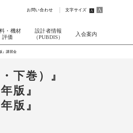
お問い合わせ
文字サイズ
料・機材
設計者情報
入会案内
評価
（PUBDIS）
版』講習会
上・下巻）』
4年版』
4年版』