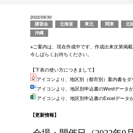
2022/09/30
講習会
北海道
東北
関東
北
沖縄
※ご案内は、現在作成中です、作成出来次第掲
今しばらくお待ちください。
【下表の使い方につきまして】
アイコンより、地区別（都市別）案内書をダ
アイコンより、地区別申込書のWordデータ
アイコンより、地区別申込書のExcelデー
【更新情報】
会場・開催日（2022年9