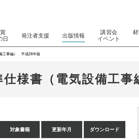
築賞
講習会
材
発注者支援
出版情報
の日
イベント
備工事編） 平成28年版
準仕様書（電気設備工事編
対象書籍
更新年月
ダウンロード