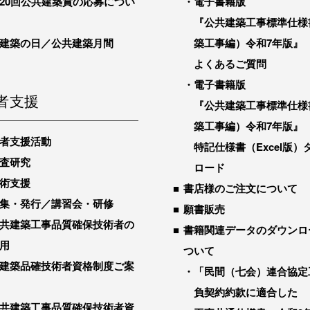
20回公共建築賞の応募につい
電子書籍版
『公共建築工事標準仕様
建築の日／公共建築月間
築工事編）令和7年版』
よくあるご質問
電子書籍版
者支援
『公共建築工事標準仕様
築工事編）令和7年版』
者支援活動
特記仕様書（Excel版）
査研究
ロード
術支援
書店様のご注文について
集・発行／講習会・研修
願書販売
共建築工事品質確保技術者の
書籍関連データのダウンロ
用
ついて
建築品確技術者資格制度ご案
「民間（七会）連合協定
負契約約款に適合した
共建築工事品質確保技術者資