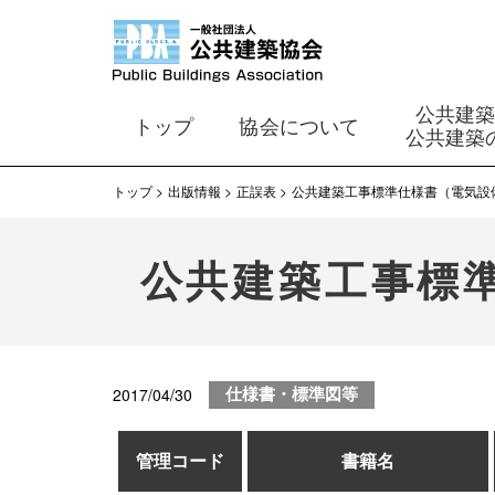
公共建
トップ
協会について
公共建築
トップ
出版情報
正誤表
公共建築工事標準仕様書（電気設
公共建築工事標
2017/04/30
仕様書・標準図等
管理コード
書籍名