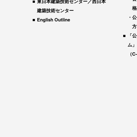
東日本建築技術センター／西日本
格
建築技術センター
公
English Outline
方
「公
ム」
（C