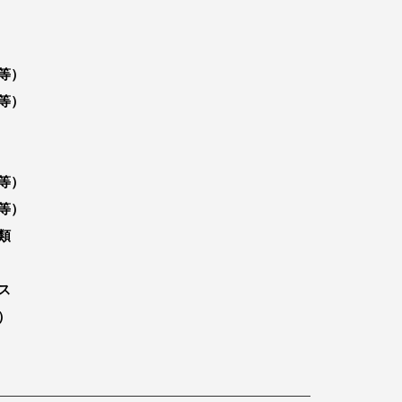
等）
等）
等）
等）
類
ス
）