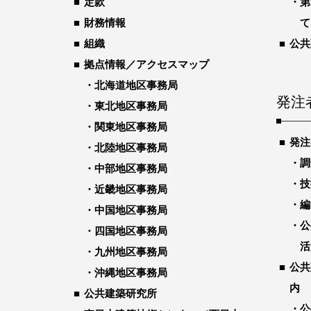
定款
第
財務情報
て
組織
公共
拠点情報／アクセスマップ
北海道地区事務局
発注
東北地区事務局
関東地区事務局
発注
北陸地区事務局
調
中部地区事務局
技
近畿地区事務局
編
中国地区事務局
公
四国地区事務局
活
九州地区事務局
公共
沖縄地区事務局
内
公共建築研究所
公